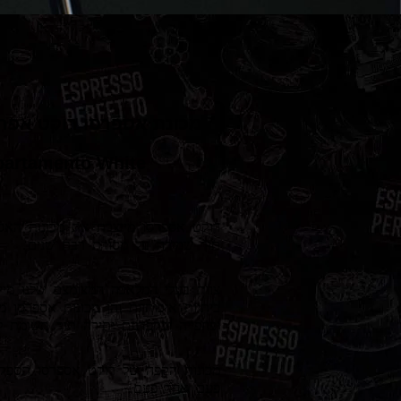
מכונת אספרסו רוקט אפרט
partamento White
רוקט אספרסו מייצרת את מכונות האס
תוך שמירה על מסורת רבת שנים.
צוות בעלי המלאכה המצומצם שלנו מיי
ביתיות איכותיות והן מכונות אספרסו 
יפהפייה ובקפדנות יתירה תוך תשומת 
מכונות הקפה של רוקט אספרסו תספק
פעם אחר פעם.