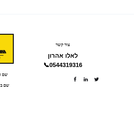
צור קשר
לאלו אהרון
0544319316📞
שם ח