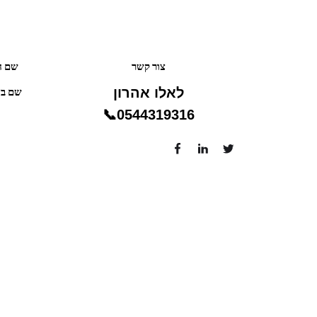
צור קשר
שם ח
לאלו אהרון
0544319316📞