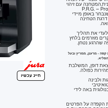
ת.המטחנה עם זיהוי
P.R.G. – Prod
 שנבחר באופן מיידי
 דרגת הטחינה
אה.
ופן בלעדי את תהליך
קרים מוזרמים בלחץ
ה שהרגע נטחן.
קפה - מרענן, ממריץ ובעל
פליא.
ם יוצאת דופן, המשלבת
חייג עכשיו
ת ולבינה
ואיטיבי
ולוגית באה לידי
 הקפדה על הפרטים