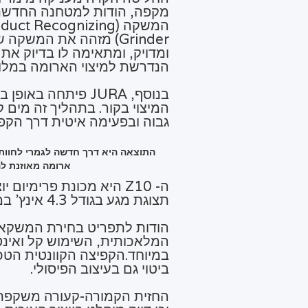
מקפה, הודות למטחנה החדשני
המשקה (uct Recognizing
Grinder) מזהה את המשקה
ומדויק, ומתאימה לו בדיוק את
הנדרשת למיצוי הארומה במלו
בנוסף, JURA פיתחה בא
המיצוי בקור. בתהליך זה מים 
גבוה ובפעימה איטית דרך הקפ
התוצאה היא דרך חדשה לגמרי לחוות 
ארומה מאוזנת לה
ה- Z10 היא מכונת פרימיו
תצוגת מגע בגודל 4.3 אינץ' במהירות כפולה.
הודות לתפריט בחירת המשקאו
המלאכותית, השימוש קל ואינט
במיוחד.הקפיצה הקוונטית הטכנ
ביטוי גם בעיצוב הפיסולי.
החזית הקמורה-קעורה משקפת