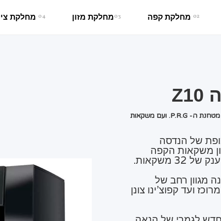
02
מחלקת קפה
03
מחלקת מזון
04
מחלקת ציו
Z1
לראשונה בעולםה- Z10 פורצת הדרך עם מטחנת ה- P.R.G. ועם משקאות
ת מופת של הנדסה
וון משקאות הקפה
3 משקאות.
ה מגוון רחב של
כז ועד קפוצ'ינו צונן
דש לגמרי של הנאה