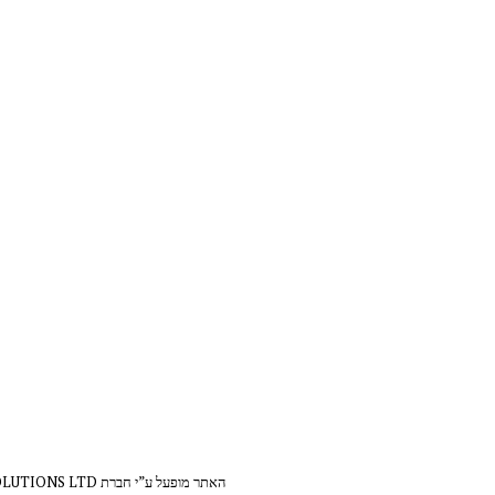
האתר מופעל ע”י חברת MACCHINA COFFEE SOLUTIONS LTD - מספר חברה 515460921| © 2023 כל הזכויות שמורות | כל הזכויות לתוכן האתר שמורות לבעליו החוקיים.