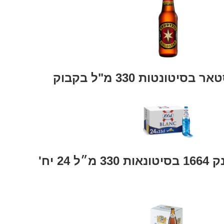
סיטונטות 330 מ"ל בקבוק
166
בסיטונאות
330 מ״ל 24 יח'