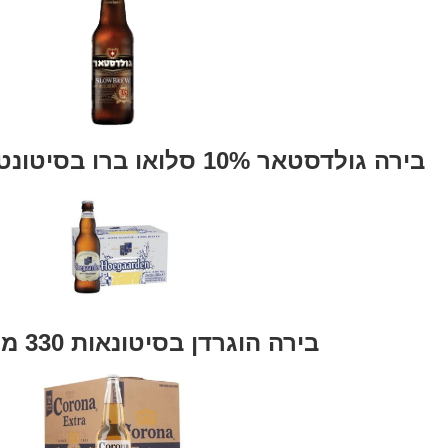
בירה גולדסטאר 10% סלואו ברו בסיטונטות 330 מ"ל בקבוק
בירה הוגרדן בסיטונאות 330 מ"ל 24 יח'