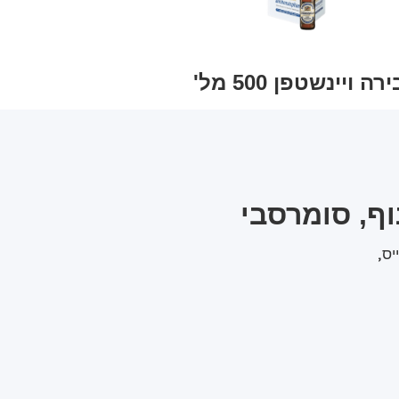
ירה ויינשטפן 500 מל'
וף, סומרסבי
יס,